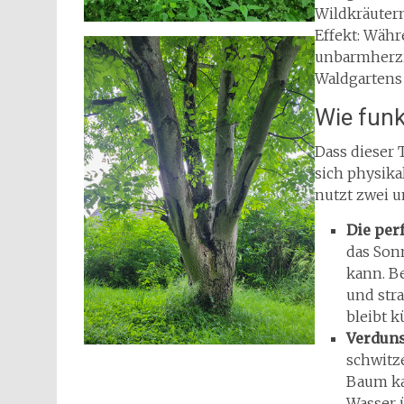
Wildkräutern
Effekt: Währ
unbarmherzig
Waldgartens 
Wie funk
Dass dieser 
sich physika
nutzt zwei 
Die per
das Son
kann. Be
und str
bleibt k
Verduns
schwitze
Baum ka
Wasser ü