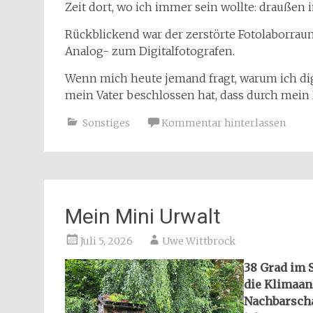
Zeit dort, wo ich immer sein wollte: draußen i
Rückblickend war der zerstörte Fotolaborr
Analog- zum Digitalfotografen.
Wenn mich heute jemand fragt, warum ich digi
mein Vater beschlossen hat, dass durch mein 
Sonstiges
Kommentar hinterlassen
Mein Mini Urwalt
Juli 5, 2026
Uwe Wittbrock
38 Grad im S
die Klimaan
Nachbarscha