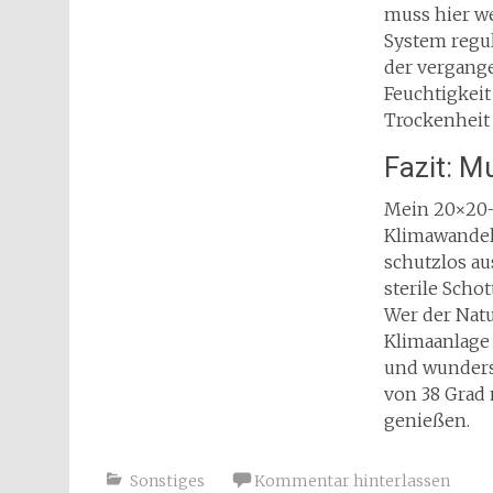
muss hier w
System regul
der vergange
Feuchtigkeit
Trockenheit 
Fazit: M
Mein 20×20-
Klimawandel
schutzlos au
sterile Sch
Wer der Natu
Klimaanlage 
und wundersc
von 38 Grad 
genießen.
Sonstiges
Kommentar hinterlassen