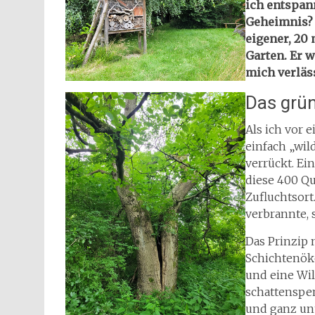
ich entspan
Geheimnis? 
eigener, 20
Garten. Er w
mich verläs
Das grü
Als ich vor 
einfach „wil
verrückt. Ei
diese 400 Qu
Zufluchtsort
verbrannte, s
Das Prinzip 
Schichtenöko
und eine Wil
schattenspe
und ganz un