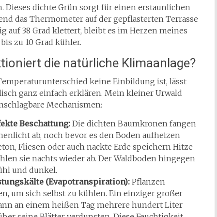
. Dieses dichte Grün sorgt für einen erstaunlichen
end das Thermometer auf der gepflasterten Terrasse
 auf 38 Grad klettert, bleibt es im Herzen meines
bis zu 10 Grad kühler.
tioniert die natürliche Klimaanlage?
Temperaturunterschied keine Einbildung ist, lässt
lisch ganz einfach erklären. Mein kleiner Urwald
unschlagbare Mechanismen:
fekte Beschattung:
Die dichten Baumkronen fangen
nenlicht ab, noch bevor es den Boden aufheizen
ton, Fliesen oder auch nackte Erde speichern Hitze
ahlen sie nachts wieder ab. Der Waldboden hingegen
ühl und dunkel.
tungskälte (Evapotranspiration):
Pflanzen
n, um sich selbst zu kühlen. Ein einziger großer
nn an einem heißen Tag mehrere hundert Liter
ber seine Blätter verdunsten. Diese Feuchtigkeit