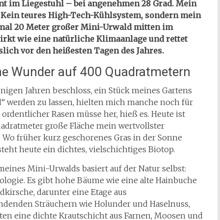
nt im Liegestuhl – bei angenehmen 28 Grad. Mein
Kein teures High-Tech-Kühlsystem, sondern mein
 mal 20 Meter großer Mini-Urwald mitten im
irkt wie eine natürliche Klimaanlage und rettet
slich vor den heißesten Tagen des Jahres.
ne Wunder auf 400 Quadratmetern
einigen Jahren beschloss, ein Stück meines Gartens
d“ werden zu lassen, hielten mich manche noch für
n ordentlicher Rasen müsse her, hieß es. Heute ist
adratmeter große Fläche mein wertvollster
. Wo früher kurz geschorenes Gras in der Sonne
teht heute ein dichtes, vielschichtiges Biotop.
meines Mini-Urwalds basiert auf der Natur selbst:
logie. Es gibt hohe Bäume wie eine alte Hainbuche
dkirsche, darunter eine Etage aus
ndenden Sträuchern wie Holunder und Haselnuss,
ten eine dichte Krautschicht aus Farnen, Moosen und