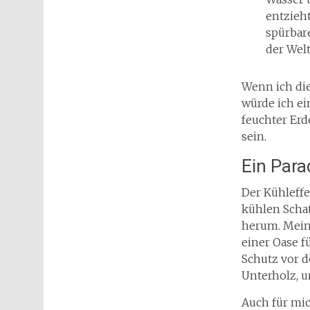
entzieh
spürbare
der Welt
Wenn ich die
würde ich ei
feuchter Erd
sein.
Ein Para
Der Kühleffe
kühlen Scha
herum. Mein
einer Oase f
Schutz vor d
Unterholz, u
Auch für mi