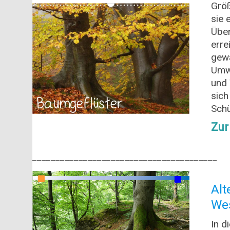
Größ
sie 
Über
erre
gewa
Umw
und 
sich
Schü
Zur
________________________________________
Alt
We
In d