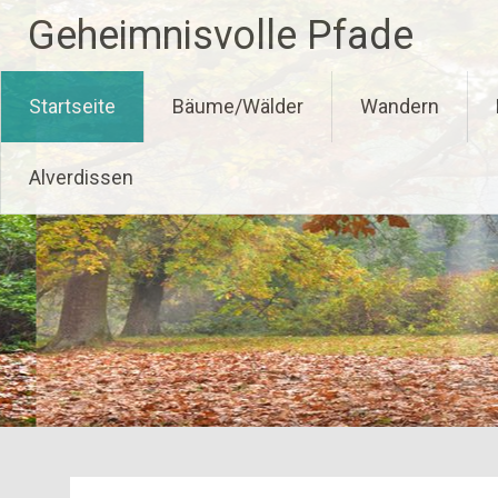
Zum
Geheimnisvolle Pfade
Inhalt
springen
Startseite
Bäume/Wälder
Wandern
Alverdissen