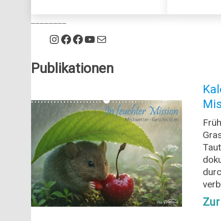
________
https://www.instagram.com/w
Facebook
https://www.facebook.com/Alte-B%C3%A4ume-323106867758582
YouTube
E-Mail
Publikationen
Kal
Mis
Früh
Gras
Taut
doku
durc
verb
Zur