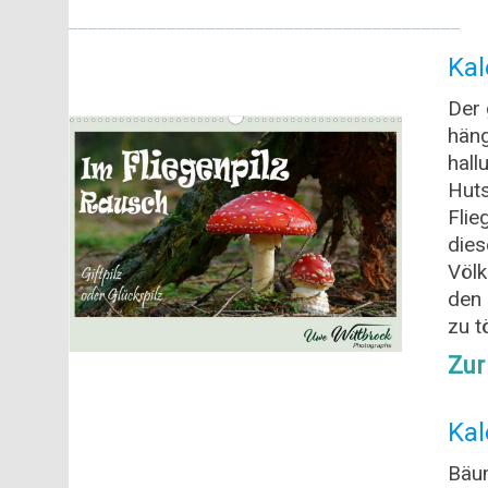
________________________________________
Kal
Der 
häng
hal
Huts
Flie
dies
Völk
den 
zu t
Zur
Kal
Bäum