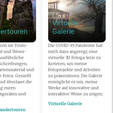
Virtuelle
ertouren
Galerie
ren im Teuto-
Die COVID-19 Pandemie hat
ld und Weser-
mich dazu angeregt, eine
Ausführliche
virtuelle 3D Fotoga-lerie zu
schreibungen,
kreieren, um meine
rtenmaterial und
Fotoprojekte und Arbeiten
 Fotos. Genießt
zu präsentieren. Die Galerie
und überlasst die
ermöglicht es mir, meine
g euren
Werke auf innovative und
osgeräten und
interaktive Weise zu zeigen.
Virtuelle Galerie
Wandertouren