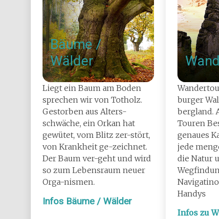
Bäume /
Wälder
Wand
Liegt ein Baum am Boden
Wandertou
sprechen wir von Totholz.
burger Wa
Gestorben aus Alters-
bergland. 
schwäche, ein Orkan hat
Touren Be
gewütet, vom Blitz zer-stört,
genaues Ka
von Krankheit ge-zeichnet.
jede menge
Der Baum ver-geht und wird
die Natur 
so zum Lebensraum neuer
Wegfindun
Orga-nismen.
Navigatin
Handys
I
nfos Bäume / Wälder
Infos zu 