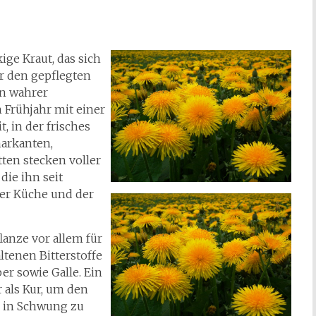
ige Kraut, das sich
r den gepflegten
in wahrer
 Frühjahr mit einer
t, in der frisches
markanten,
ten stecken voller
die ihn seit
der Küche und der
lanze vor allem für
ltenen Bitterstoffe
r sowie Galle. Ein
 als Kur, um den
r in Schwung zu