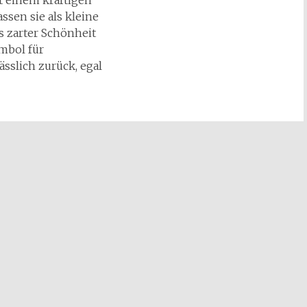
it einem kräftigen
ssen sie als kleine
 zarter Schönheit
mbol für
ässlich zurück, egal