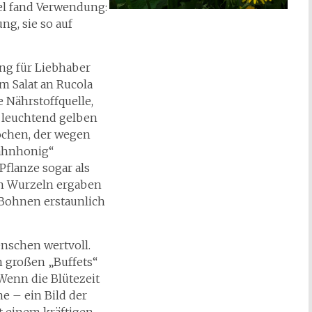
gel fand Verwendung:
ng, sie so auf
ng für Liebhaber
m Salat an Rucola
 Nährstoffquelle,
 leuchtend gelben
kochen, der wegen
zahnhonig“
Pflanze sogar als
en Wurzeln ergaben
 Bohnen erstaunlich
nschen wertvoll.
n großen „Buffets“
Wenn die Blütezeit
me – ein Bild der